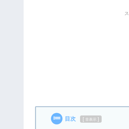
ス
目次
[
]
非表示